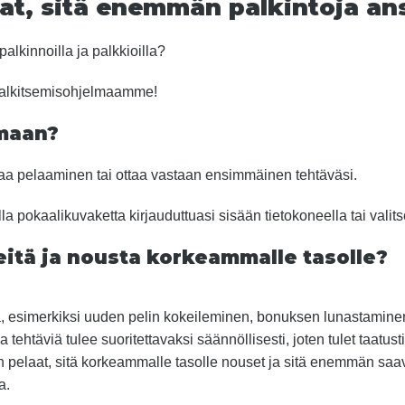
t, sitä enemmän palkintoja ans
alkinnoilla ja palkkioilla?
Palkitsemisohjelmaamme!
lmaan?
ittaa pelaaminen tai ottaa vastaan ensimmäinen tehtäväsi.
a pokaalikuvaketta kirjauduttuasi sisään tietokoneella tai valitse
eitä ja nousta korkeammalle tasolle?
viä, esimerkiksi uuden pelin kokeileminen, bonuksen lunastamine
tehtäviä tulee suoritettavaksi säännöllisesti, joten tulet taatus
pelaat, sitä korkeammalle tasolle nouset ja sitä enemmän saav
a.