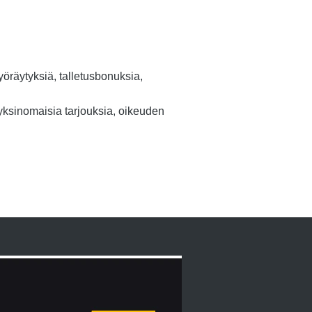
yöräytyksiä, talletusbonuksia,
 yksinomaisia tarjouksia, oikeuden