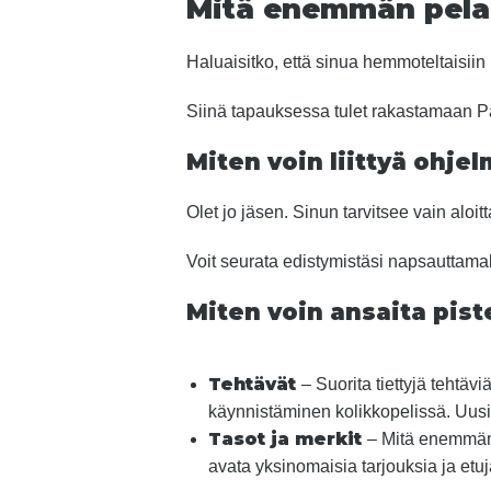
Mitä enemmän pelaa
Haluaisitko, että sinua hemmoteltaisiin p
Siinä tapauksessa tulet rakastamaan 
Miten voin liittyä ohje
Olet jo jäsen. Sinun tarvitsee vain alo
Voit seurata edistymistäsi napsauttamall
Miten voin ansaita pist
Tehtävät
– Suorita tiettyjä tehtä
käynnistäminen kolikkopelissä. Uusia 
Tasot ja merkit
– Mitä enemmän 
avata yksinomaisia tarjouksia ja etuj