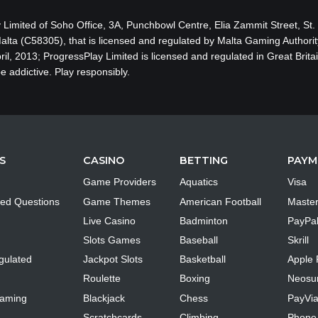
 Limited of Soho Office, 3A, Punchbowl Centre, Elia Zammit Street, St.
 Malta (C58305), that is licensed and regulated by Malta Gaming Authori
il, 2013
; ProgressPlay Limited is licensed and regulated in Great Bri
e addictive. Play responsibly.
S
CASINO
BETTING
PAYM
Game Providers
Aquatics
Visa
ked Questions
Game Themes
American Football
Maste
Live Casino
Badminton
PayPa
Slots Games
Baseball
Skrill
gulated
Jackpot Slots
Basketball
Apple 
Roulette
Boxing
Neosur
Gaming
Blackjack
Chess
PayVi
Scratchcards
Climbing
Phone 