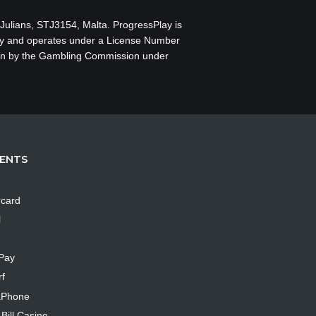
 Julians, STJ3154, Malta. ProgressPlay is
ty
and operates under a License Number
tain by the Gambling Commission under
ENTS
rcard
l
Pay
f
aPhone
Bill Casino