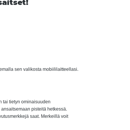
aitset!
malla sen valikosta mobiililaitteellasi.
n tai tietyn ominaisuuden
ti ansaitsemaan pisteitä hetkessä.
utusmerkkejä saat. Merkeillä voit