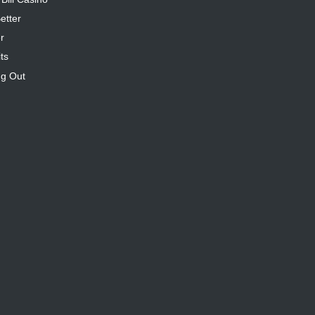
etter
r
ts
ng Out