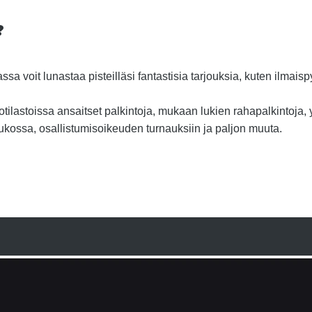
?
sa voit lunastaa pisteilläsi fantastisia tarjouksia, kuten ilmaisp
.
tilastoissa ansaitset palkintoja, mukaan lukien rahapalkintoja,
ukossa, osallistumisoikeuden turnauksiin ja paljon muuta.