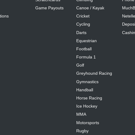
Game Payouts
Canoe / Kayak
MuchB
tions
Cricket
Netelle
Cycling
Deposi
Darts
Cashi
Equestrian
Football
Formula 1
Golf
Greyhound Racing
Gymnastics
Handball
Horse Racing
Ice Hockey
MMA
Motorsports
Rugby